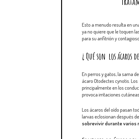
Tratam
Esto a menudo resulta en una
ya no quiere que le toquen l
para su anfitrión y contagios
¿ Qué son los ácaros de
En perros y gatos, la sarna d
ácaro Otodectes cynotis. Los 
principalmente en los conduc
provoca irritaciones cutáneas
Los ácaros del oído pasan todo
larvas eclosionan después de
sobrevivir durante varios