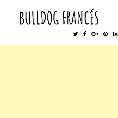
BULLDOG FRANCÉS
T
F
G
P
W
A
O
I
I
C
O
N
T
E
G
T
T
B
L
E
E
O
E
R
R
O
P
E
K
L
S
U
T
S