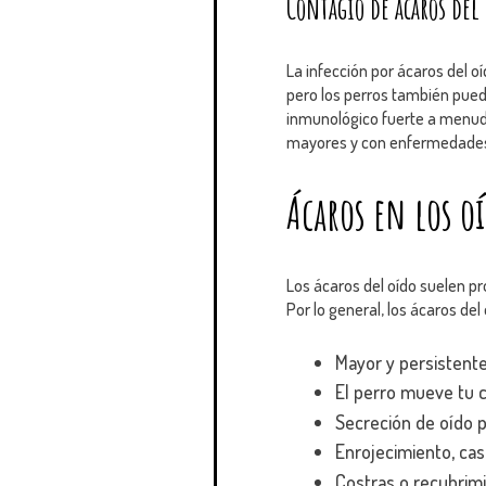
Contagio de ácaros del
La infección por ácaros del o
pero los perros también pue
inmunológico fuerte a menudo
mayores y con enfermedades c
Ácaros en los o
Los ácaros del oído suelen pr
Por lo general, los ácaros de
Mayor y persistente
El perro mueve tu c
Secreción de oído p
Enrojecimiento, cas
Costras o recubrimi