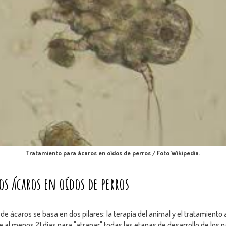
Tratamiento para ácaros en oídos de perros / Foto Wikipedia.
s ácaros en oídos de perros
 de ácaros se basa en dos pilares: la terapia del animal y el tratamient
 al menos 21 días para "atrapar" todas las etapas de desarrollo de los pa