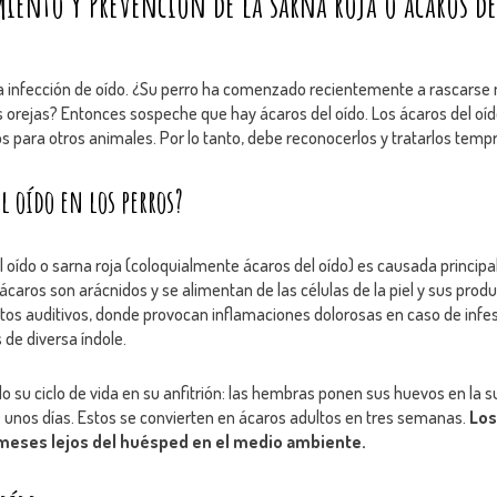
iento y Prevención de la sarna roja o ácaros d
 infección de oído. ¿Su perro ha comenzado recientemente a rascarse 
as orejas? Entonces sospeche que hay ácaros del oído. Los ácaros del o
os para otros animales. Por lo tanto, debe reconocerlos y tratarlos temp
l oído en los perros?
el oído o sarna roja (coloquialmente ácaros del oído) es causada princip
ácaros son arácnidos y se alimentan de las células de la piel y sus produ
tos auditivos, donde provocan inflamaciones dolorosas en caso de infes
 de diversa índole.
 su ciclo de vida en su anfitrión: las hembras ponen sus huevos en la sup
 unos días. Estos se convierten en ácaros adultos en tres semanas.
Los
 meses lejos del huésped en el medio ambiente.