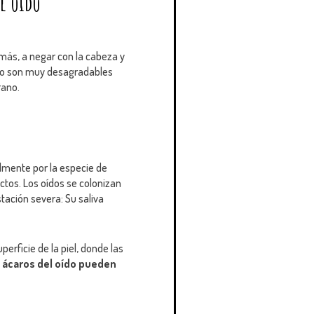
el oído
más, a negar con la cabeza y
ído son muy desagradables
rano.
almente por la especie de
ctos. Los oídos se colonizan
tación severa: Su saliva
erficie de la piel, donde las
 ácaros del oído pueden