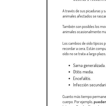
A través de sus picaduras y sa
animales afectados se rascan
También son posibles los movi
animales ocasionalmente manti
Los cambios de oído típicos 
recordar a cera. Están compue
oído no se trata a largo plaz
Sarna generalizada.
Otitis media.
Encefalitis.
Infección secundari
Cuanto más tiempo permanezca
cuerpo. Por ejemplo,
pueden 