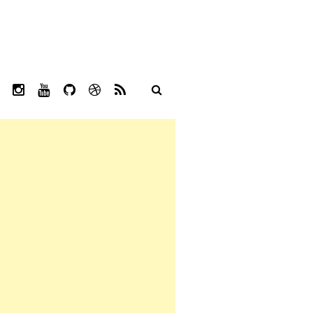
L
I
Y
G
D
R
I
N
O
I
R
S
N
S
U
T
I
S
K
T
T
H
B
E
A
U
U
B
D
G
B
B
B
I
R
E
L
N
A
E
M