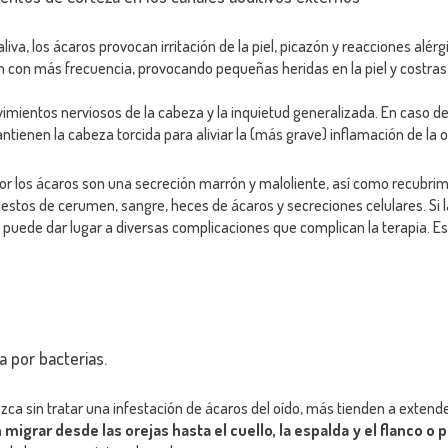
liva, los ácaros provocan irritación de la piel, picazón y reacciones alér
 con más frecuencia, provocando pequeñas heridas en la piel y costras
mientos nerviosos de la cabeza y la inquietud generalizada. En caso de 
enen la cabeza torcida para aliviar la (más grave) inflamación de la o
por los ácaros son una secreción marrón y maloliente, así como recubri
stos de cerumen, sangre, heces de ácaros y secreciones celulares. Si l
o, puede dar lugar a diversas complicaciones que complican la terapia. Es
a por bacterias.
 sin tratar una infestación de ácaros del oído, más tienden a extenders
migrar desde las orejas hasta el cuello, la espalda y el flanco o 