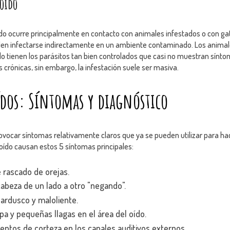
 oído
ído ocurre principalmente en contacto con animales infestados o con gato
den infectarse indirectamente en un ambiente contaminado. Los animal
 tienen los parásitos tan bien controlados que casi no muestran sínto
rónicas, sin embargo, la infestación suele ser masiva.
ídos: Síntomas y diagnóstico
ovocar síntomas relativamente claros que ya se pueden utilizar para hac
l oído causan estos 5 síntomas principales:
 rascado de orejas.
abeza de un lado a otro "negando".
ardusco y maloliente.
pa y pequeñas llagas en el área del oído.
entos de corteza en los canales auditivos externos