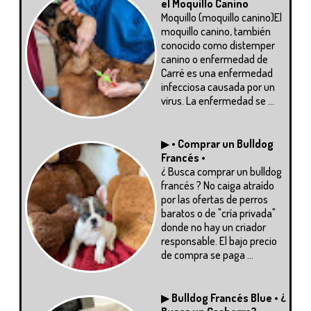
el Moquillo Canino
Moquillo (moquillo canino)El
moquillo canino, también
conocido como distemper
canino o enfermedad de
Carré es una enfermedad
infecciosa causada por un
virus. La enfermedad se ...
▶
• Comprar un Bulldog
Francés •
¿ Busca comprar un bulldog
francés ? No caiga atraído
por las ofertas de perros
baratos o de "cría privada"
donde no hay un criador
responsable. El bajo precio
de compra se paga ...
▶
Bulldog Francés Blue • ¿