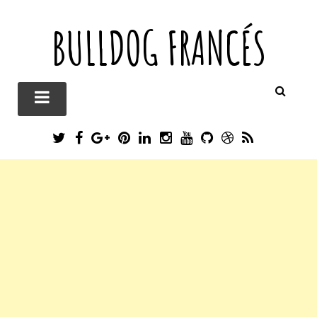
BULLDOG FRANCÉS
T
F
G
P
L
I
Y
G
D
R
W
A
O
I
I
N
O
I
R
S
I
C
O
N
N
S
U
T
I
S
T
E
G
T
K
T
T
H
B
T
B
L
E
E
A
U
U
B
E
O
E
R
D
G
B
B
B
R
O
P
E
I
R
E
L
K
L
S
N
A
E
U
T
M
S