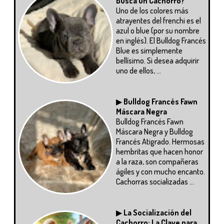
Busca un Cachorro?
Uno de los colores más
atrayentes del frenchi es el
azul o blue (por su nombre
en inglés). El Bulldog Francés
Blue es simplemente
bellísimo. Si desea adquirir
uno de ellos, ...
▶
Bulldog Francés Fawn
Máscara Negra
Bulldog Francés Fawn
Máscara Negra y Bulldog
Francés Atigrado. Hermosas
hembritas que hacen honor
a la raza, son compañeras
ágiles y con mucho encanto.
Cachorras socializadas ...
▶
La Socialización del
Cachorro: La Clave para