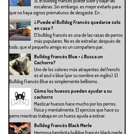
Si, el bulldog francés puede subir y bajar las
escaleras. Sin embargo, es mejor evitarlo para
que no haya signos prematuros de desgaste. En ...
¿ Puede el Bulldog Francés quedarse solo
en casa ?
El bulldog francés es una de las razas de perros
más populares. No es de extrañar, después de
todo, que el pequeño amigo es un compañero par...
Bulldog Francés Blue • ¿ Busca un
Cachorro?
Uno de los colores más atrayentes del frenchi
es el azul o blue (por su nombre en inglés). El
Bulldog Francés Blue es simplemente bellísimo...
Cómo los huesos pueden ayudar a su
cachorro
Masticar huesos hace mucho por los perros,
física y mentalmente. El ejercicio que hace su
perro mientras trabaja en un hueso ayuda a estirar...
Bulldog Francés Black Merle
Hermosa hembrita bulldog francés black merle,